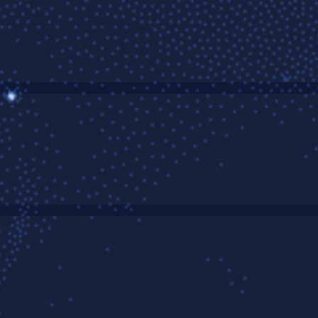
9岁边卫格雷洛洽谈续约至2028
2026-07-09 03:55
46 次阅读
首页
/
体育动态
边卫格雷洛展开了续约谈判，双方希望能够将合同延长至2028
现出了极大的潜力和才华，这使得尤文图斯对他的未来充满期待
讨这一续约谈判的重要性，包括格雷洛的个人表现、尤文图斯的
来展望。通过这些方面的分析，我们可以更好地理解这一事件对