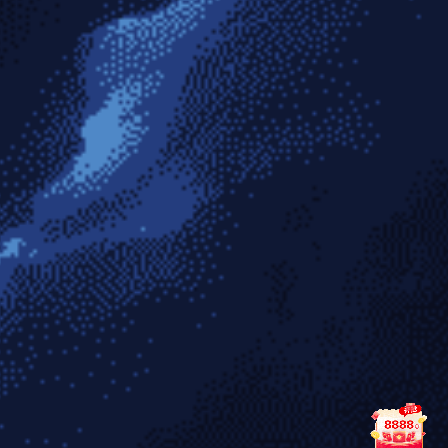
这也让外界看到尤文图
中获得更加稳固的平
的发挥。此外，他还可
甲联赛中，占据更为有
续约无疑为他们提供了
事情顺利推进，相信不