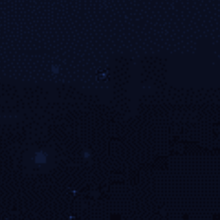
录
App下载
关于我们
隐私政策
服务协议
网站地图
合作 / 推荐平台