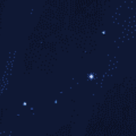
年轻球员的培养，而格雷洛正是其青训政策成功的重要标志之一
战略中的关键一步。
样的年轻人才，尤文图斯可以确保在接下来的几年里拥有稳定且
整体实力，还能够为未来引入其他优秀球员提供更好的吸引力。
权，以便及时应对变化。
年轻球员更长时间的发展合约，尤文图斯不仅巩固了自身阵容，
。
与球员之间的关系
济利益，更重要的是反映了俱乐部与球员之间建立起来的良好信
能够支持他们成长的平台，而尤文图斯正是这样一个具备良好氛
洛愿意继续留在这里的重要原因之一。
逐渐深入，双方显然已经就一些关键信息达成了一致，这意味着