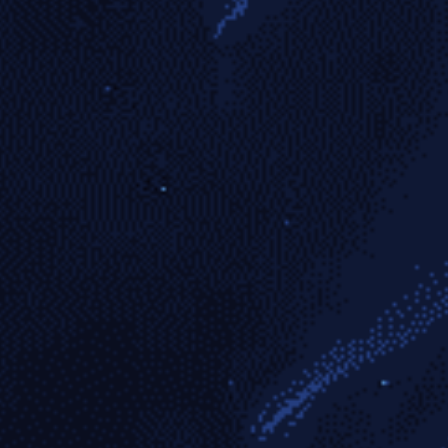
一直以来都非常重视
2028年，是俱乐部
通过锁定像格雷洛这
不仅有助于增强球队
转会市场上占据主动
总而言之，通过给予
方向的一致性与决心
3、俱乐部
续约谈判不仅关乎经
来说，他们需要一个
方，这也是为何格雷
此外，随着续约谈判