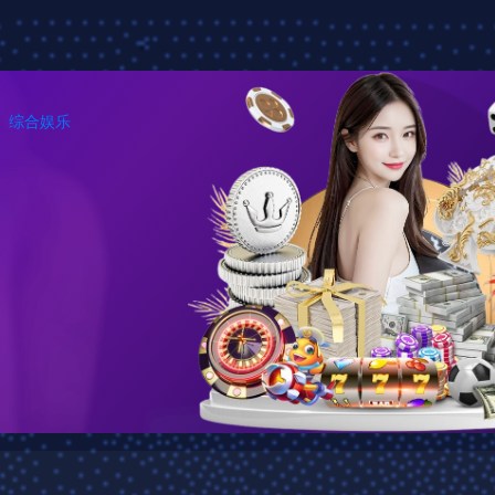
App
关于我们
体育动态
您畅享全球体育
门体育项目。
容实时更新
。