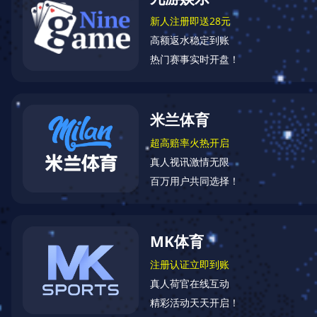
尤文图斯与1
尤文图斯近期与19岁
的边卫，在球队中展
将从四个方面详细探
员之间的关系以及未